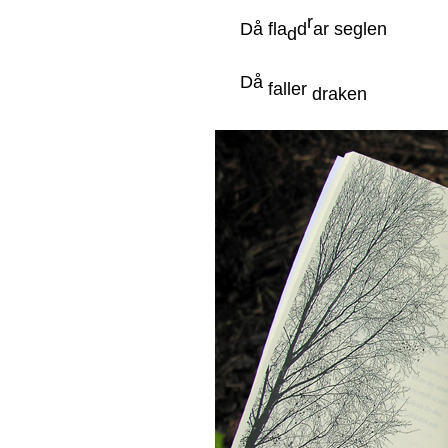
r
Då fla
d
ar seglen
d
Då
faller
draken