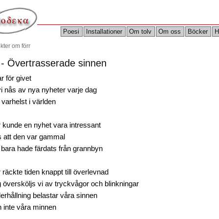
Poesi
Installationer
Om tolv
Om oss
Böcker
H
kter om förr
 - Övertrasserade sinnen
ar för givet
vi nås av nya nyheter varje dag
 varhelst i världen
r kunde en nyhet vara intressant
ts att den var gammal
 bara hade färdats från grannbyn
 räckte tiden knappt till överlevnad
 översköljs vi av tryckvågor och blinkningar
erhållning belastar våra sinnen
 inte våra minnen