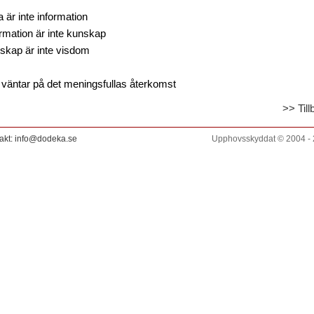
 är inte information
ormation är inte kunskap
skap är inte visdom
 väntar på det meningsfullas återkomst
>> Til
akt: info@dodeka.se
Upphovsskyddat © 2004 -