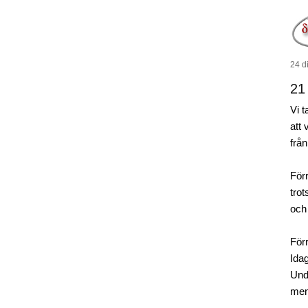
24 di
21
Vi t
att 
från
För
tro
och
Förr
Idag
Und
men