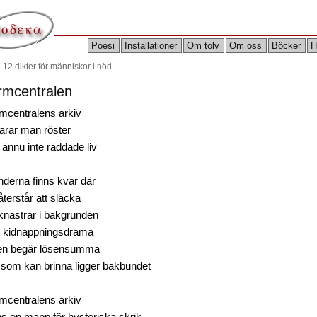
Poesi
Installationer
Om tolv
Om oss
Böcker
H
- 12 dikter för människor i nöd
rmcentralen
rmcentralens arkiv
varar man röster
 ännu inte räddade liv
nderna finns kvar där
terstår att släcka
knastrar i bakgrunden
itt kidnappningsdrama
en begär lösensumma
 som kan brinna ligger bakbundet
rmcentralens arkiv