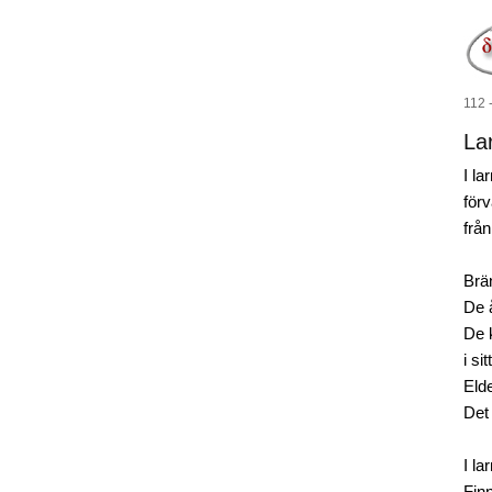
112 
La
I la
för
från
Brä
De å
De 
i s
Eld
Det
I la