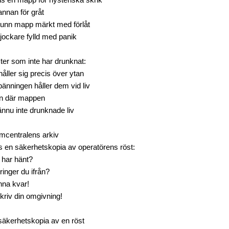
ns en mapp för hysteriska skrik
annan för gråt
tunn mapp märkt med förlåt
tjockare fylld med panik
ter som inte har drunknat:
åller sig precis över ytan
pänningen håller dem vid liv
en där mappen
ännu inte drunknade liv
rmcentralens arkiv
ns en säkerhetskopia av operatörens röst:
 har hänt?
ringer du ifrån?
nna kvar!
kriv din omgivning!
säkerhetskopia av en röst