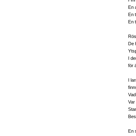
Fin
En 
En 
En 
Rös
De h
Yts
I d
för 
I la
fin
Vad
Var 
Sta
Bes
En 