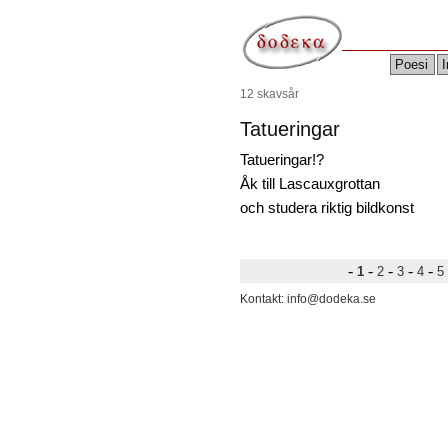
Poesi
I
12 skavsår
Tatueringar
Tatueringar!?
Åk till Lascauxgrottan
och studera riktig bildkonst
-
-
-
-
-
1
2
3
4
5
Kontakt: info@dodeka.se