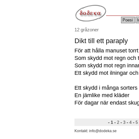
Poesi
I
12 gråzoner
Dikt till ett paraply
För att hålla manuset torrt
Som skydd mot regn och t
Som skydd mot regn inna
Ett skydd mot ilningar och
Ett skydd i många sorters
En jämlike med kläder
För dagar när endast sku
-
-
-
-
-
1
2
3
4
5
Kontakt: info@dodeka.se