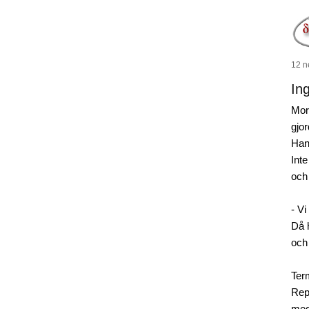
12 n
Ing
Mor
gjo
Han
Int
och
- V
Då 
och
Ter
Repo