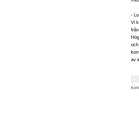
med
- L
Vi k
från
Hög
och
kom
av 
Kont