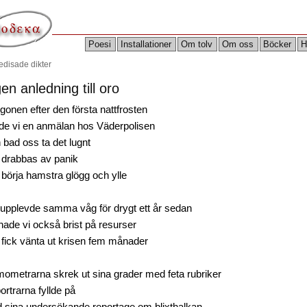
Poesi
Installationer
Om tolv
Om oss
Böcker
H
edisade dikter
en anledning till oro
gonen efter den första nattfrosten
rde vi en anmälan hos Väderpolisen
 bad oss ta det lugnt
e drabbas av panik
 börja hamstra glögg och ylle
i upplevde samma våg för drygt ett år sedan
hade vi också brist på resurser
 fick vänta ut krisen fem månader
mometrarna skrek ut sina grader med feta rubriker
rtrarna fyllde på