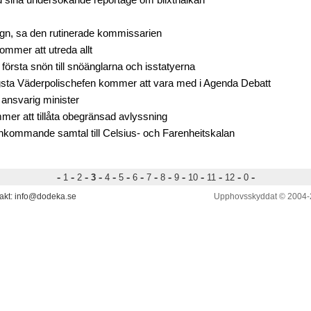
 sina undersökande reportage om blixthalkan
ugn, sa den rutinerade kommissarien
ommer att utreda allt
 första snön till snöänglarna och isstatyerna
sta Väderpolischefen kommer att vara med i Agenda Debatt
 ansvarig minister
mer att tillåta obegränsad avlyssning
inkommande samtal till Celsius- och Farenheitskalan
-
-
-
-
-
-
-
-
-
-
-
-
-
-
1
2
3
4
5
6
7
8
9
10
11
12
0
akt: info@dodeka.se
Upphovsskyddat © 2004