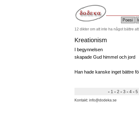
Poesi
I
12 dikter om att inte ha något bättre at
Kreationism
I begynnelsen
skapade Gud himmel och jord
Han hade kanske inget bättre fö
-
-
-
-
-
1
2
3
4
5
Kontakt: info@dodeka.se