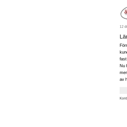
12 di
Lä
För
kun
fast
Nu 
men 
av 
Kont