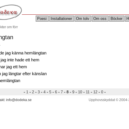
Poesi
Installationer
Om tolv
Om oss
Böcker
H
kter om förr
ngtan
r
de jag känna hemlängtan
 jag inte hade ett hem
har jag ett hem
jag längtar efter känslan
hemlängtan
-
-
-
-
-
-
-
-
-
-
-
-
-
-
1
2
3
4
5
6
7
8
9
10
11
12
0
akt: info@dodeka.se
Upphovsskyddat © 2004