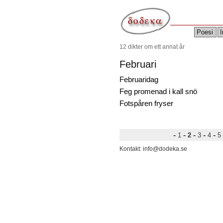
Poesi
I
12 dikter om ett annat år
Februari
Februaridag
Feg promenad i kall snö
Fotspåren fryser
-
-
-
-
-
1
2
3
4
5
Kontakt: info@dodeka.se