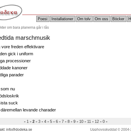
Poesi
Installationer
Om tolv
Om oss
Böcker
H
ikter om bara planerna går i lås
edtida marschmusik
 vore freden effektivare
den gick i uniform
ånga processioner
ddade kanoner
åtliga parader
e som nu
födsloskrik
sista suck
 däremellan levande charader
-
-
-
-
-
-
-
-
-
-
-
-
-
-
1
2
3
4
5
6
7
8
9
10
11
12
0
akt: info@dodeka.se
Upphovsskyddat © 2004