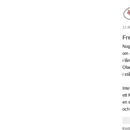
12 d
Fr
Nog
om 
i l
Ola
i st
Int
ett 
en 
och
Kont