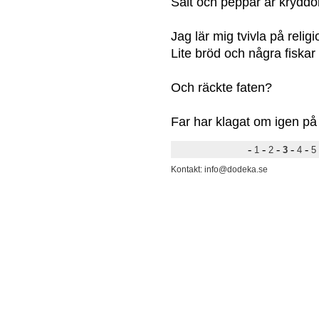
Salt och peppar är kryddor
Jag lär mig tvivla på reli
Lite bröd och några fiska
Och räckte faten?
Far har klagat om igen p
-
-
-
-
-
1
2
3
4
5
Kontakt: info@dodeka.se