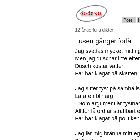
Poesi
I
12 ångerfulla dikter
Tusen gånger förlåt
Jag svettas mycket mitt i
Men jag duschar inte efte
Dusch kostar vatten
Far har klagat på skatten
Jag sitter tyst på samhäl
Läraren blir arg
- Som argument är tystna
Alltför få ord är straffbart 
Far har klagat på politiken
Jag lär mig bränna mitt e