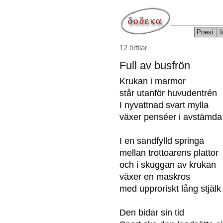
Poesi
I
12 örfilar
Full av busfrön
Krukan i marmor
står utanför huvudentrén
I nyvattnad svart mylla
växer penséer i avstämda
I en sandfylld springa
mellan trottoarens plattor
och i skuggan av krukan
växer en maskros
med upproriskt lång stjälk
Den bidar sin tid