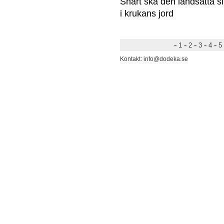
Snart ska den landsätta si
i krukans jord
-
-
-
-
-
1
2
3
4
5
Kontakt: info@dodeka.se