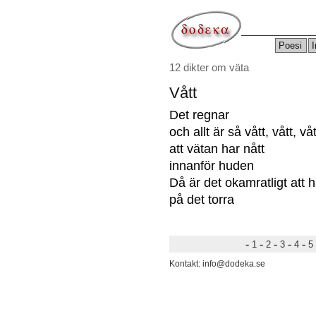
Poesi
I
12 dikter om väta
Vått
Det regnar
och allt är så vått, vått, våt
att vätan har nått
innanför huden
Då är det okamratligt att ha
på det torra
-
-
-
-
-
1
2
3
4
5
Kontakt: info@dodeka.se