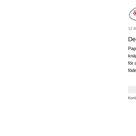
12 di
De
Pap
knä
för 
föd
Kont