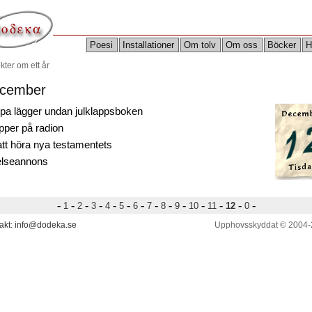
Poesi
Installationer
Om tolv
Om oss
Böcker
H
kter om ett år
cember
pa lägger undan julklappsboken
pper på radion
att höra nya testamentets
elseannons
-
-
-
-
-
-
-
-
-
-
-
-
-
-
1
2
3
4
5
6
7
8
9
10
11
12
0
akt: info@dodeka.se
Upphovsskyddat © 2004