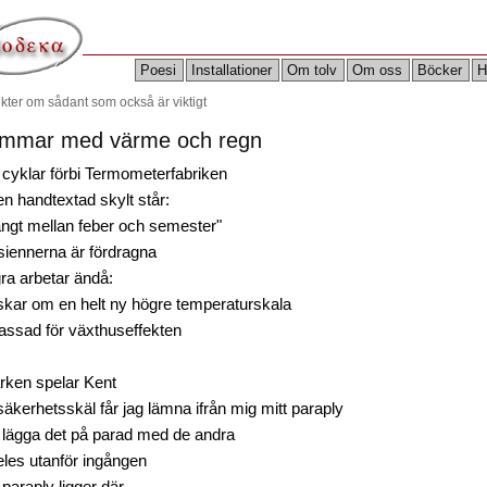
Poesi
Installationer
Om tolv
Om oss
Böcker
H
ikter om sådant som också är viktigt
mmar med värme och regn
 cyklar förbi Termometerfabriken
n handtextad skylt står:
ängt mellan feber och semester"
siennerna är fördragna
ra arbetar ändå:
skar om en helt ny högre temperaturskala
assad för växthuseffekten
arken spelar Kent
äkerhetsskäl får jag lämna ifrån mig mitt paraply
 lägga det på parad med de andra
eles utanför ingången