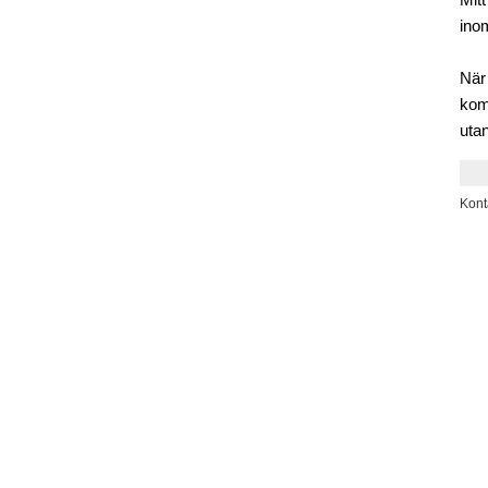
Mitt
inom
När
kom
utan
Kont