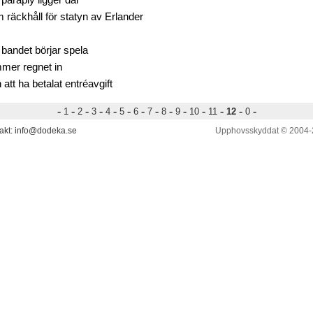
 paraply ligger där
 räckhåll för statyn av Erlander
 bandet börjar spela
mer regnet in
 att ha betalat entréavgift
-
-
-
-
-
-
-
-
-
-
-
-
-
-
1
2
3
4
5
6
7
8
9
10
11
12
0
akt: info@dodeka.se
Upphovsskyddat © 2004