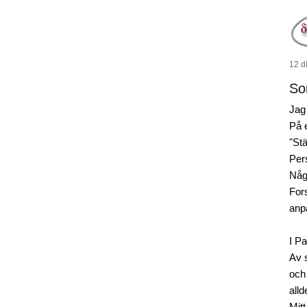
12 d
So
Jag
På e
"St
Per
Någ
For
anp
I P
Av s
och
alld