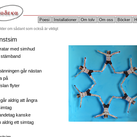
Poesi
Installationer
Om tolv
Om oss
Böcker
H
ikter om sådant som också är viktigt
nstsim
pratar med simhud
e stämband
pänningen går nästan
ta på
lan flyter
går aldrig att ångra
simtag
 andetag kanske
aldrig ett simtag