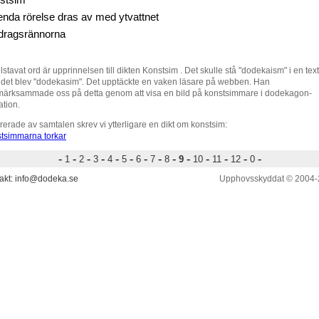
stsim
enda rörelse dras av med ytvattnet
vdragsrännorna
elstavat ord är upprinnelsen till dikten Konstsim . Det skulle stå "dodekaism" i en text
det blev "dodekasim". Det upptäckte en vaken läsare på webben. Han
ärksammade oss på detta genom att visa en bild på konstsimmare i dodekagon-
ation.
irerade av samtalen skrev vi ytterligare en dikt om konstsim:
tsimmarna torkar
-
-
-
-
-
-
-
-
-
-
-
-
-
-
1
2
3
4
5
6
7
8
9
10
11
12
0
akt: info@dodeka.se
Upphovsskyddat © 2004