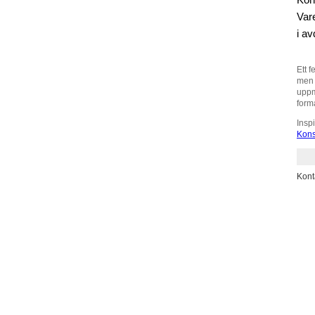
Kon
Var
i a
Ett f
men 
uppm
form
Insp
Kons
Kont