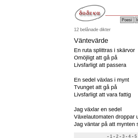
Poesi
I
12 belånade dikter
Väntevärde
En ruta splittras i skärvor
Omöjligt att gå på
Livsfarligt att passera
En sedel växlas i mynt
Tvunget att gå på
Livsfarligt att vara fattig
Jag växlar en sedel
Växelautomaten droppar 
Jag väntar på att mynten 
-
-
-
-
-
1
2
3
4
5