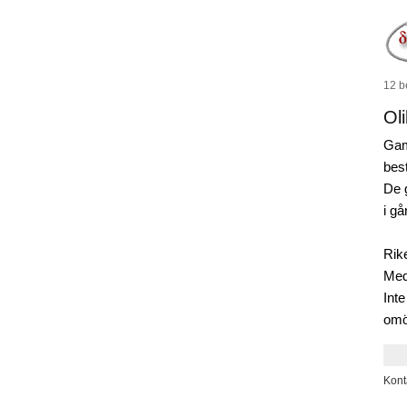
12 b
Ol
Gam
bes
De 
i gå
Rik
Med
Int
omöj
Kont