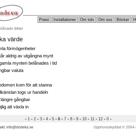
Poesi
Installationer
Om tolv
Om oss
Böcker
H
elånade dikter
ika värde
la förmögenheter
tår aldrig av utgångna mynt
gamla mynten belånades i tid
ngbar valuta
edomen kom för att stanna
känslan togs ur handeln
e längre gångbar
lig att växla in
-
-
-
-
-
-
-
-
-
-
-
-
-
-
1
2
3
4
5
6
7
8
9
10
11
12
0
akt: info@dodeka.se
Upphovsskyddat © 2004