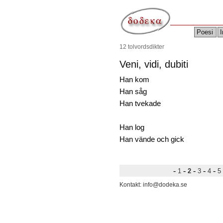
Poesi
I
12 tolvordsdikter
Veni, vidi, dubiti
Han kom
Han såg
Han tvekade
Han log
Han vände och gick
-
-
-
-
-
1
2
3
4
5
Kontakt: info@dodeka.se