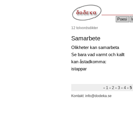
Poesi
I
12 tolvordsdikter
Samarbete
Olikheter kan samarbeta
Se bara vad varmt och kallt
kan åstadkomma:
istappar
-
-
-
-
-
1
2
3
4
5
Kontakt: info@dodeka.se