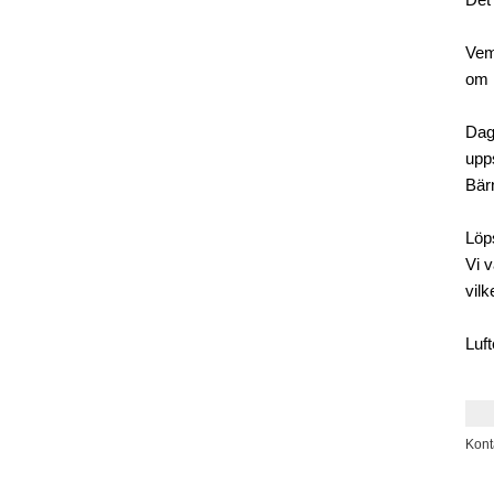
Det 
Vem
om 
Dage
upp
Bär
Löp
Vi v
vilk
Luft
Kont