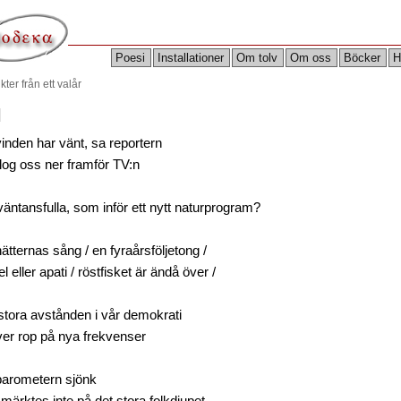
Poesi
Installationer
Om tolv
Om oss
Böcker
H
kter från ett valår
l
inden har vänt, sa reportern
log oss ner framför TV:n
äntansfulla, som inför ett nytt naturprogram?
ätternas sång / en fyraårsföljetong /
l eller apati / röstfisket är ändå över /
stora avstånden i vår demokrati
ver rop på nya frekvenser
barometern sjönk