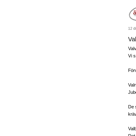
12 di
Va
Valv
Vi s
Förv
Valn
Jube
De 
krä
Val