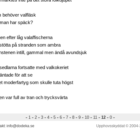
märktes inte på det stora folkdjupet
 behöver valfläsk
man har späck?
n efter låg valaffischerna
stötta på stranden som ambra
nstenen intill, gammal men ändå avundsjuk
sedlarna fortsatte med valkokeriet
äntade för att se
et moderfartyg som skulle tuta högst
en var full av tran och trycksvärta
-
-
-
-
-
-
-
-
-
-
-
-
-
-
1
2
3
4
5
6
7
8
9
10
11
12
0
akt: info@dodeka.se
Upphovsskyddat © 2004