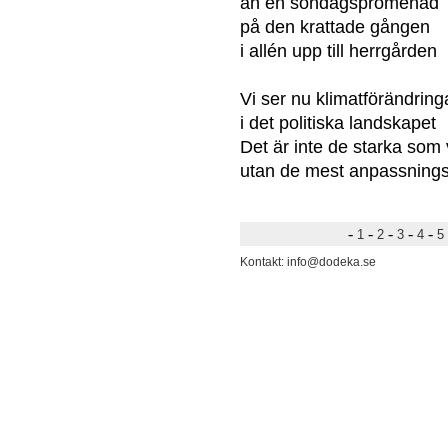
än en söndagspromenad
på den krattade gången
i allén upp till herrgården
Vi ser nu klimatförändring
i det politiska landskapet
Det är inte de starka som 
utan de mest anpassning
-
-
-
-
-
1
2
3
4
5
Kontakt: info@dodeka.se