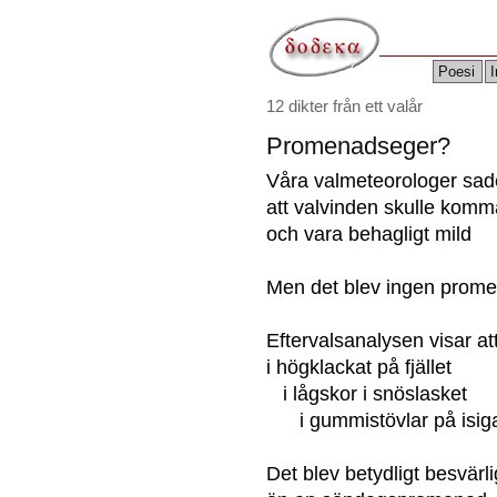
Poesi
I
12 dikter från ett valår
Promenadseger?
Våra valmeteorologer sad
att valvinden skulle komm
och vara behagligt mild
Men det blev ingen prom
Eftervalsanalysen visar att
i högklackat på fjället
i lågskor i snöslasket
i gummistövlar på isig
Det blev betydligt besvärl