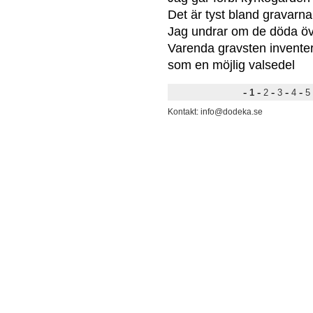
Det är tyst bland gravarna
Jag undrar om de döda öv
Varenda gravsten invente
som en möjlig valsedel
-
-
-
-
-
1
2
3
4
5
Kontakt: info@dodeka.se