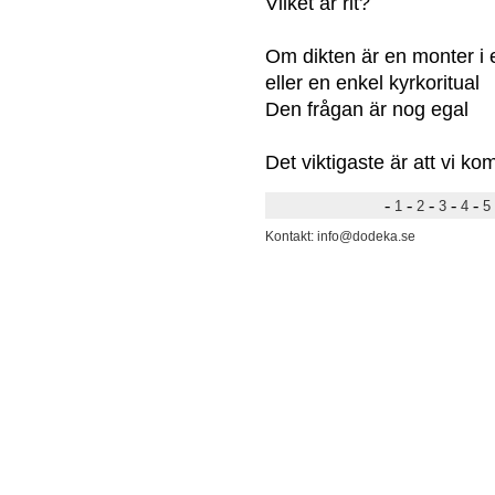
Vilket är rit?
Om dikten är en monter i
eller en enkel kyrkoritual
Den frågan är nog egal
Det viktigaste är att vi ko
-
-
-
-
-
1
2
3
4
5
Kontakt: info@dodeka.se