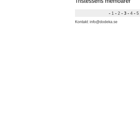
Tristessens memoarer
-
-
-
-
-
1
2
3
4
5
Kontakt: info@dodeka.se