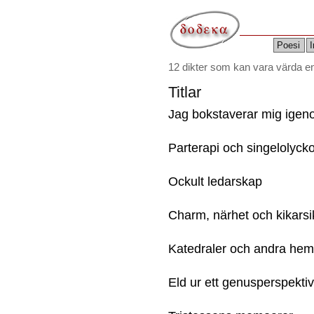
Poesi
I
12 dikter som kan vara värda 
Titlar
Jag bokstaverar mig ige
Parterapi och singelolycko
Ockult ledarskap
Charm, närhet och kikarsi
Katedraler och andra h
Eld ur ett genusperspektiv