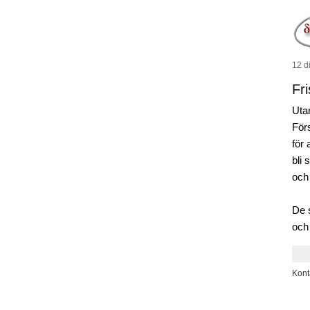
12 d
Fri
Uta
För
för 
bli 
och
De 
och
Kont