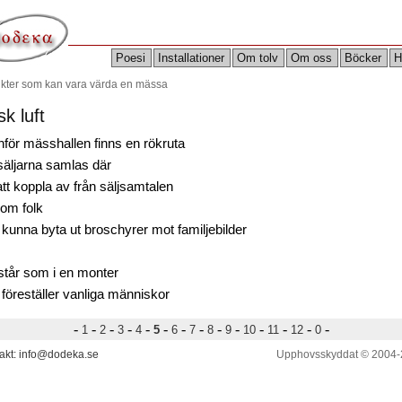
Poesi
Installationer
Om tolv
Om oss
Böcker
H
ikter som kan vara värda en mässa
sk luft
nför mässhallen finns en rökruta
säljarna samlas där
att koppla av från säljsamtalen
som folk
 kunna byta ut broschyrer mot familjebilder
står som i en monter
 föreställer vanliga människor
-
-
-
-
-
-
-
-
-
-
-
-
-
-
1
2
3
4
5
6
7
8
9
10
11
12
0
akt: info@dodeka.se
Upphovsskyddat © 2004