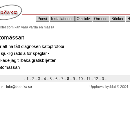
Poesi
Installationer
Om tolv
Om oss
Böcker
H
ikter som kan vara värda en mässa
tomässan
r att ha fått diagnosen katoptrofobi
 sjuklig rädsla för speglar -
kade jag tillbaka gratisbiljetten
 fotomässan
-
-
-
-
-
-
-
-
-
-
-
-
-
-
1
2
3
4
5
6
7
8
9
10
11
12
0
akt: info@dodeka.se
Upphovsskyddat © 2004