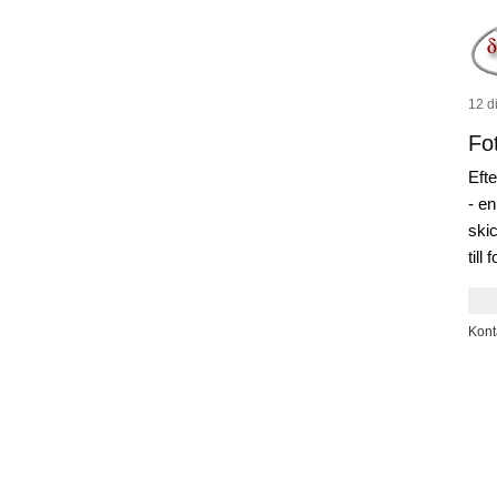
12 d
Fo
Efte
- en
skic
till
Kont