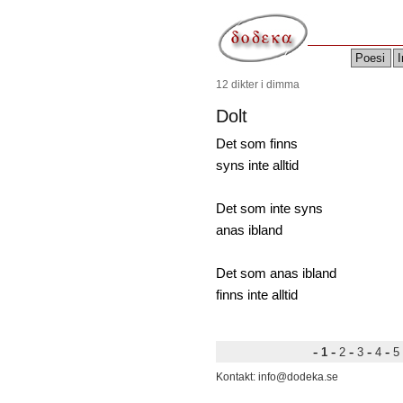
Poesi
I
12 dikter i dimma
Dolt
Det som finns
syns inte alltid
Det som inte syns
anas ibland
Det som anas ibland
finns inte alltid
-
-
-
-
-
1
2
3
4
5
Kontakt: info@dodeka.se