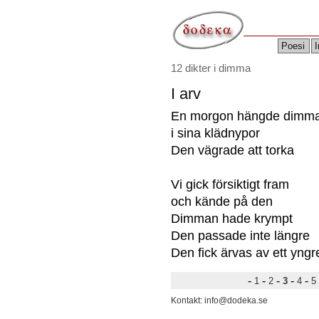
Poesi
I
12 dikter i dimma
I arv
En morgon hängde dimm
i sina klädnypor
Den vägrade att torka
Vi gick försiktigt fram
och kände på den
Dimman hade krympt
Den passade inte längre
Den fick ärvas av ett yng
-
-
-
-
-
1
2
3
4
5
Kontakt: info@dodeka.se