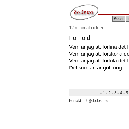
Poesi
I
12 minimala dikter
Förnöjd
Vem är jag att förfina det 
Vem är jag att försköna d
Vem är jag att förfula det 
Det som är, är gott nog
-
-
-
-
-
1
2
3
4
5
Kontakt: info@dodeka.se