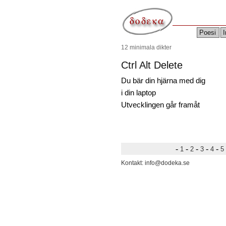
Poesi
I
12 minimala dikter
Ctrl Alt Delete
Du bär din hjärna med dig
i din laptop
Utvecklingen går framåt
-
-
-
-
-
1
2
3
4
5
Kontakt: info@dodeka.se