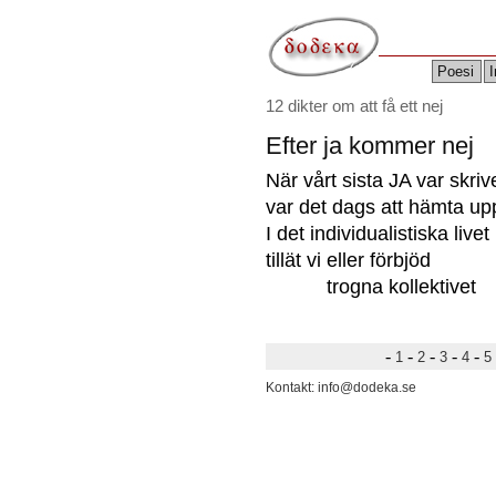
Poesi
I
12 dikter om att få ett nej
Efter ja kommer nej
När vårt sista JA var skriv
var det dags att hämta up
I det individualistiska livet
tillät vi eller förbjöd
trogna kollektivet
-
-
-
-
-
1
2
3
4
5
Kontakt: info@dodeka.se