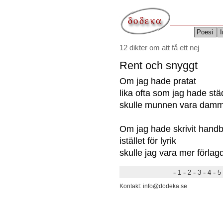
Poesi
I
12 dikter om att få ett nej
Rent och snyggt
Om jag hade pratat
lika ofta som jag hade stä
skulle munnen vara damm
Om jag hade skrivit hand
istället för lyrik
skulle jag vara mer förlag
-
-
-
-
-
1
2
3
4
5
Kontakt: info@dodeka.se