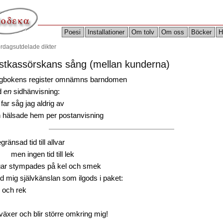
Poesi
Installationer
Om tolv
Om oss
Böcker
H
ördagsutdelade dikter
stkassörskans sång (mellan kunderna)
agbokens register omnämns barndomen
d
en
sidhänvisning:
far såg jag aldrig av
 hälsade hem per postanvisning
ränsad tid till allvar
 ingen tid till lek
ar stympades på kel och smek
d mig självkänslan som ilgods i paket:
 och rek
 växer och blir större omkring mig!