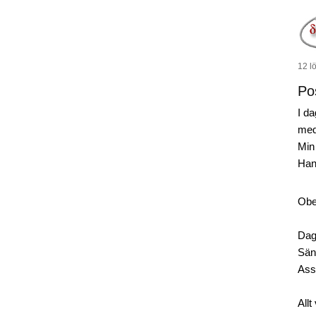
12 l
Po
I d
me
Min 
Han
Obeg
men
Dag
Sän
Ass
Allt