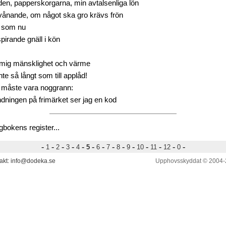
den, papperskorgarna, min avtalsenliga lön
vånande, om något ska gro krävs frön
e som nu
spirande gnäll i kön
mig mänsklighet och värme
nte så långt som till applåd!
 måste vara noggrann:
ndningen på frimärket ser jag en kod
gbokens register...
-
-
-
-
-
-
-
-
-
-
-
-
-
-
1
2
3
4
5
6
7
8
9
10
11
12
0
akt: info@dodeka.se
Upphovsskyddat © 2004