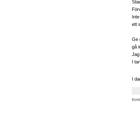
Sta
För
Int
ett 
Ge 
gå i
Jag
I ta
I da
Kont