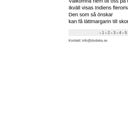
Välkomna hem till oss på t
Ikväll visas Indiens fler
Den som så önskar
kan få lättmargarin till sk
-
-
-
-
-
1
2
3
4
5
Kontakt: info@dodeka.se