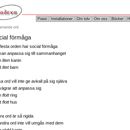
Poesi
Installationer
Om tolv
Om oss
Böcker
H
arnande ord
cial förmåga
flesta orden har social förmåga
kan anpassa sig till sammanhanget
n
liten
kanin
t
litet
barn
a ord vill inte ge avkall på sig själva
vägrar att anpassa sig
n
flott
ring
t
flott
hus
a ord är så rigida
 andra ord inte vill umgås med dem