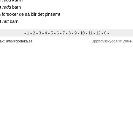
n
rädd
kanin
t
rädd
barn
 försöker de så blir det pinsamt
t
rätt
barn
-
-
-
-
-
-
-
-
-
-
-
-
-
-
1
2
3
4
5
6
7
8
9
10
11
12
0
akt: info@dodeka.se
Upphovsskyddat © 2004