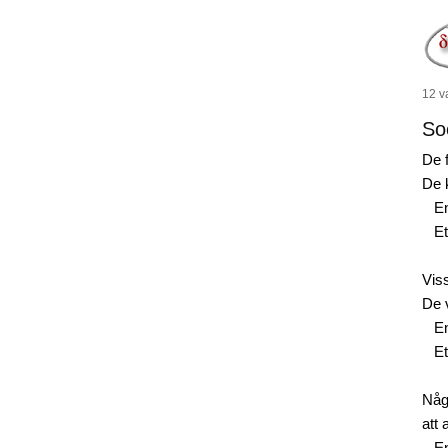
12 v
So
De 
De 
E
Et
Viss
De 
E
Et
Någr
att