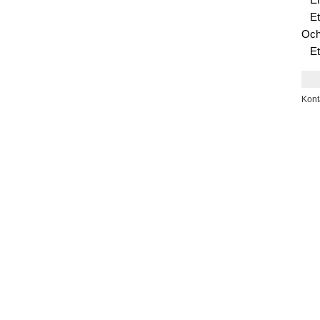
E
Et
Och
Et
Kont