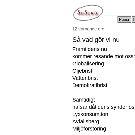
Poesi
I
12 varnande ord
Så vad gör vi nu
Framtidens nu
kommer resande mot oss:
Globalisering
Oljebrist
Vattenbrist
Demokratibrist
Samtidigt
nafsar dåtidens synder oss
Lyxkonsumtion
Avfallsberg
Miljöförstöring