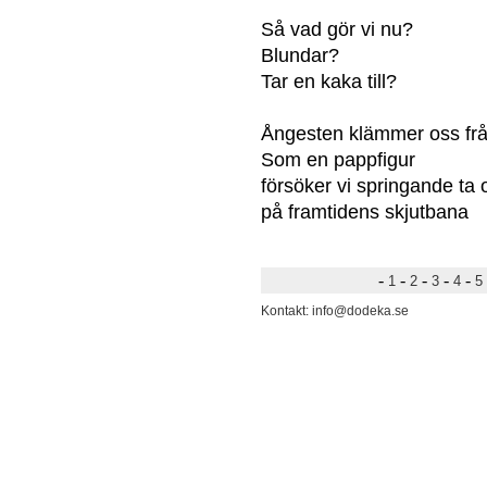
Så vad gör vi nu?
Blundar?
Tar en kaka till?
Ångesten klämmer oss från
Som en pappfigur
försöker vi springande ta 
på framtidens skjutbana
-
-
-
-
-
1
2
3
4
5
Kontakt: info@dodeka.se