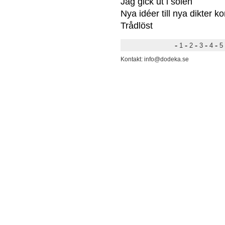
Jag gick ut i solen
Nya idéer till nya dikter ko
Trådlöst
-
-
-
-
-
1
2
3
4
5
Kontakt: info@dodeka.se