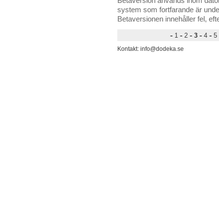
Betaversion används inom datoru
system som fortfarande är under
Betaversionen innehåller fel, eft
-
-
-
-
-
1
2
3
4
5
Kontakt: info@dodeka.se