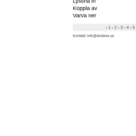
Lyssna in
Koppla av
Varva ner
-
-
-
-
-
1
2
3
4
5
Kontakt: info@dodeka.se