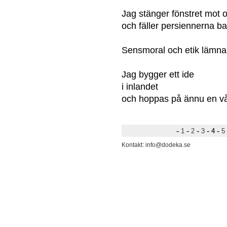
Jag stänger fönstret mot
och fäller persiennerna b
Sensmoral och etik lämna
Jag bygger ett ide
i inlandet
och hoppas på ännu en v
-
-
-
-
-
1
2
3
4
5
Kontakt: info@dodeka.se