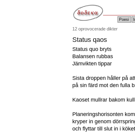
Poesi
I
12 oprovocerade dikter
Status qaos
Status quo bryts
Balansen rubbas
Jämvikten tippar
Sista droppen håller på at
på sin färd mot den fulla 
Kaoset mullrar bakom kul
Planeringshorisonten ko
kryper in genom dörrspri
och flyttar till slut in i köke