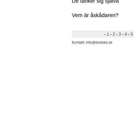
De tänker sig själva
Vem är åskådaren?
-
-
-
-
-
1
2
3
4
5
Kontakt: info@dodeka.se