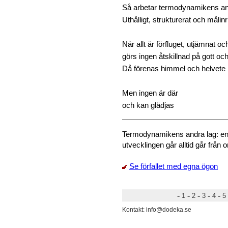
Så arbetar termodynamikens an
Uthålligt, strukturerat och målinr
När allt är förfluget, utjämnat och 
görs ingen åtskillnad på gott och
Då förenas himmel och helvete
Men ingen är där
och kan glädjas
Termodynamikens andra lag: energi
utvecklingen går alltid går från 
Se förfallet med egna ögon
-
-
-
-
-
1
2
3
4
5
Kontakt: info@dodeka.se