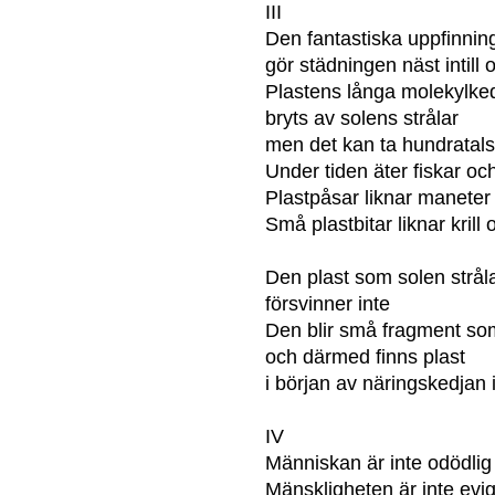
III
Den fantastiska uppfinnin
gör städningen näst intill 
Plastens långa molekylke
bryts av solens strålar
men det kan ta hundratals
Under tiden äter fiskar och
Plastpåsar liknar maneter
Små plastbitar liknar krill
Den plast som solen stråla
försvinner inte
Den blir små fragment so
och därmed finns plast
i början av näringskedjan 
IV
Människan är inte odödlig
Mänskligheten är inte evi