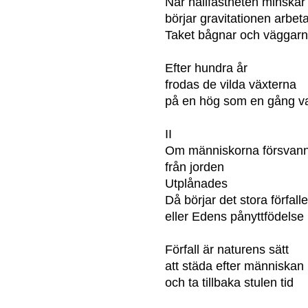
När hållfastheten minskar
börjar gravitationen arbet
Taket bågnar och väggarn
Efter hundra år
frodas de vilda växterna
på en hög som en gång var
II
Om människorna försvan
från jorden
Utplånades
Då börjar det stora förfalle
eller Edens pånyttfödelse
Förfall är naturens sätt
att städa efter människan
och ta tillbaka stulen tid