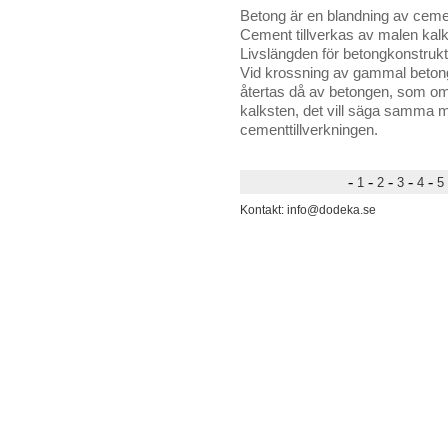
Betong är en blandning av cemen
Cement tillverkas av malen kalk
Livslängden för betongkonstrukt
Vid krossning av gammal betong 
återtas då av betongen, som omv
kalksten, det vill säga samma 
cementtillverkningen.
-
-
-
-
-
1
2
3
4
5
Kontakt: info@dodeka.se